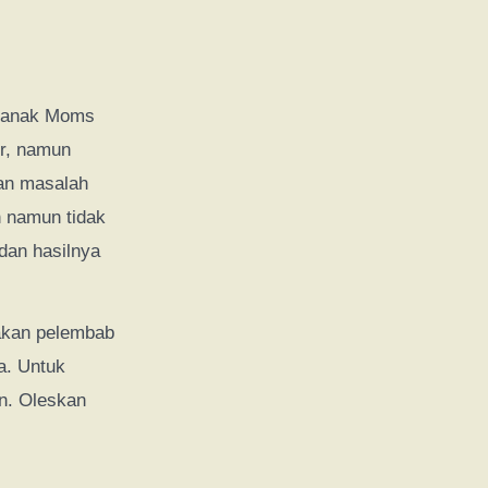
da anak Moms
r, namun
an masalah
 namun tidak
dan hasilnya
akan pelembab
a. Untuk
in. Oleskan