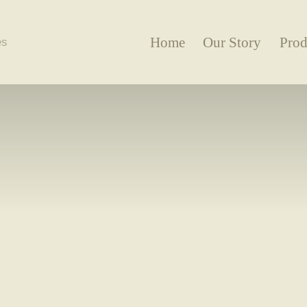
Home
Our Story
Prod
es