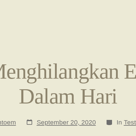
Menghilangkan E
Dalam Hari
Post
Categorie
ntoem
September 20, 2020
In
Test
date