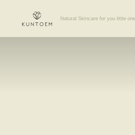
Skip
to
Natural Skincare for you little on
content