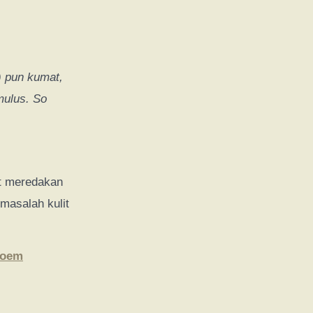
 pun kumat,
mulus. So
t meredakan
masalah kulit
toem