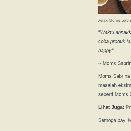
Anak Moms Sabr
“
Waktu annakk
coba produk l
happy!
“
~ Moms Sabri
Moms Sabrina 
masalah eksim
seperti Moms 
Lihat Juga
:
P
Semoga bayi M