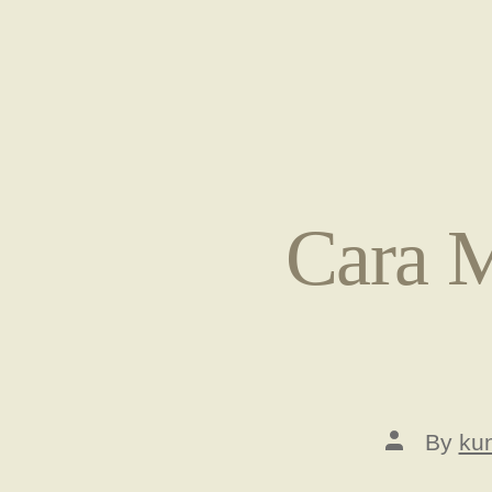
Cara 
Post
By
ku
author