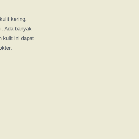
ulit kering,
i. Ada banyak
ulit ini dapat
kter.