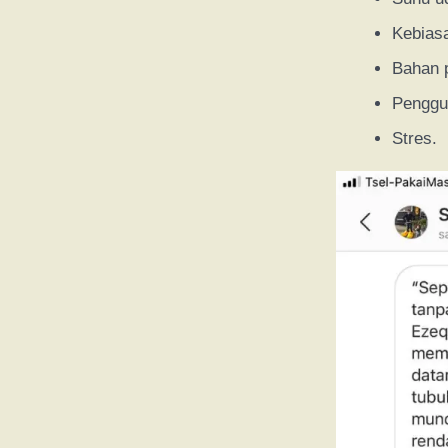
Kebias
Bahan p
Penggun
Stres.