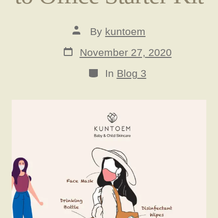
Post
By
kuntoem
author
Post
November 27, 2020
date
Categories
In
Blog 3