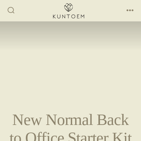
Skip
to
Search
Me
Toggle
content
New Normal Back
to Office Starter Kit