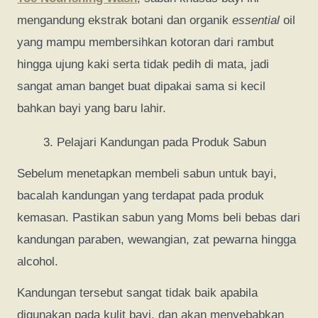
mengandung ekstrak botani dan organik
essential
oil
yang mampu membersihkan kotoran dari rambut
hingga ujung kaki serta tidak pedih di mata, jadi
sangat aman banget buat dipakai sama si kecil
bahkan bayi yang baru lahir.
Pelajari Kandungan pada Produk Sabun
Sebelum menetapkan membeli sabun untuk bayi,
bacalah kandungan yang terdapat pada produk
kemasan. Pastikan sabun yang Moms beli bebas dari
kandungan paraben, wewangian, zat pewarna hingga
alcohol.
Kandungan tersebut sangat tidak baik apabila
digunakan pada kulit bayi, dan akan menyebabkan