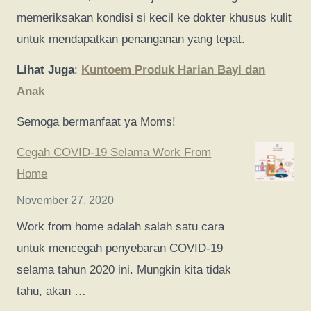
memeriksakan kondisi si kecil ke dokter khusus kulit
untuk mendapatkan penanganan yang tepat.
Lihat Juga
:
Kuntoem Produk Harian Bayi dan
Anak
Semoga bermanfaat ya Moms!
Cegah COVID-19 Selama Work From
Home
November 27, 2020
Work from home adalah salah satu cara
untuk mencegah penyebaran COVID-19
selama tahun 2020 ini. Mungkin kita tidak
tahu, akan …