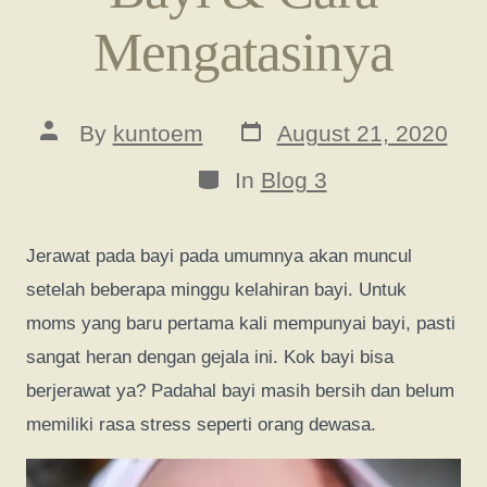
Mengatasinya
Post
Post
By
kuntoem
August 21, 2020
date
author
Categories
In
Blog 3
Jerawat pada bayi pada umumnya akan muncul
setelah beberapa minggu kelahiran bayi. Untuk
moms yang baru pertama kali mempunyai bayi, pasti
sangat heran dengan gejala ini. Kok bayi bisa
berjerawat ya? Padahal bayi masih bersih dan belum
memiliki rasa stress seperti orang dewasa.