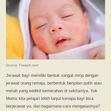
Source: Freepik.com
Jerawat bayi memiliki bentuk sangat mirip dengan
jerawat orang remaja, berbentuk benjolan putih atau
merah yang sedikit kemerahan di sekitarnya. Yuk
Moms kita pelajari lebih lanjut kenapa bayi bisa
berjerawat ya, dan bagaimana cara mengatasinya?