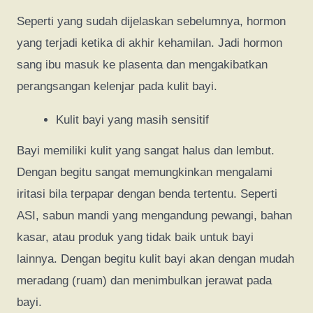
Seperti yang sudah dijelaskan sebelumnya, hormon
yang terjadi ketika di akhir kehamilan. Jadi hormon
sang ibu masuk ke plasenta dan mengakibatkan
perangsangan kelenjar pada kulit bayi.
Kulit bayi yang masih sensitif
Bayi memiliki kulit yang sangat halus dan lembut.
Dengan begitu sangat memungkinkan mengalami
iritasi bila terpapar dengan benda tertentu. Seperti
ASI, sabun mandi yang mengandung pewangi, bahan
kasar, atau produk yang tidak baik untuk bayi
lainnya. Dengan begitu kulit bayi akan dengan mudah
meradang (ruam) dan menimbulkan jerawat pada
bayi.