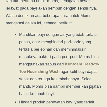
Nih aku beritahu untuk moms, sebagaian besar
jerawat pada bayi akan sembuh dengan sendirinya.
Walau demikian ada beberapa cara untuk Moms
mengatasi gejala ini, sebagai berikut:
Mandikan bayi dengan air yang tidak terlalu
panas, agar menghindari pori-porio yang
terbuka berlebihan dan meminimalisir
masuknya bakteri pada pori-pori. Moms bisa
menggunakan sabun dari
Kuntoem Head-to-
Toe Nourishing Wash
agar kulit bayi dapat
sehat dan terjaga kelembabannya. Selagi
mandi, Moms bisa sambil memberikan pijatan
halus ke tubuh bayi.
Hindari produk perawatan bayi yang terlalu