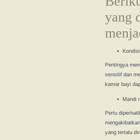
Berik
yang d
menjad
Kondisi
Pentingya memp
sensitif dan m
kamar bayi dap
Mandi m
Perlu diperhat
mengakibatkan
yang terlalu d