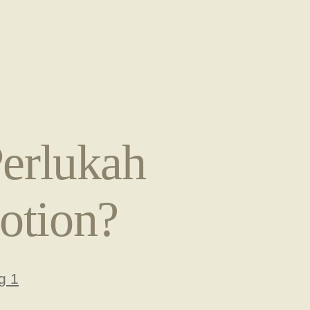
Perlukah
otion?
s
g 1