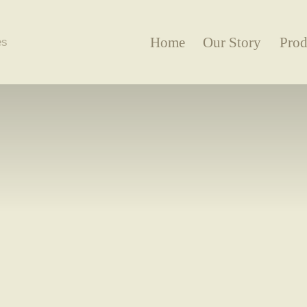
Home
Our Story
Prod
es