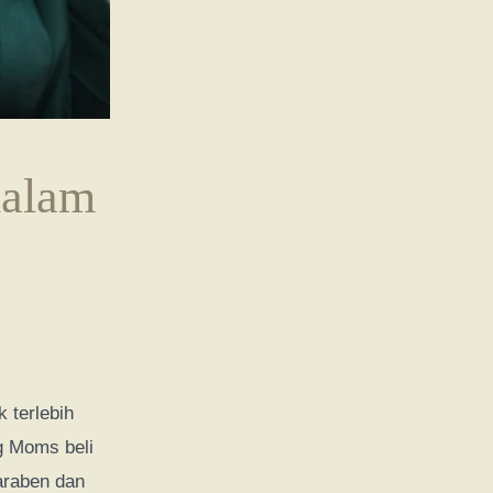
dalam
 terlebih
g Moms beli
araben dan