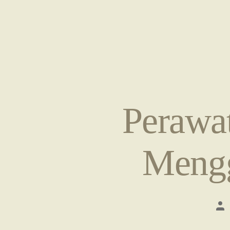
Perawat
Mengg
Po
au