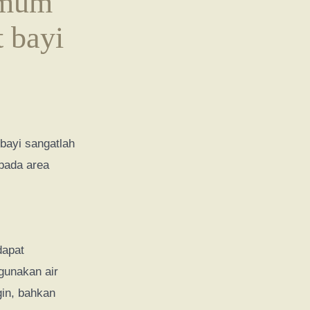
 umum
 bayi
 bayi sangatlah
pada area
dapat
gunakan air
gin, bahkan