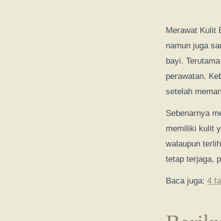
Merawat Kulit 
namun juga san
bayi. Terutama
perawatan. Ke
setelah mema
Sebenarnya men
memiliki kulit 
walaupun terlih
tetap terjaga, 
Baca juga:
4 f