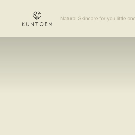
Skip
to
Natural Skincare for you little on
content