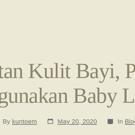
an Kulit Bayi, 
unakan Baby L
Post
Categorie
st
By
kuntoem
May 20, 2020
In
Blo
date
thor