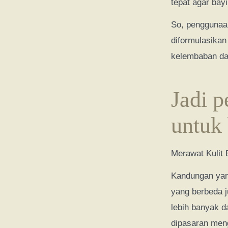
tepat agar bay
So, penggunaan
diformulasikan
kelembaban dari
Jadi 
untuk 
Merawat Kulit 
Kandungan yan
yang berbeda j
lebih banyak d
dipasaran men