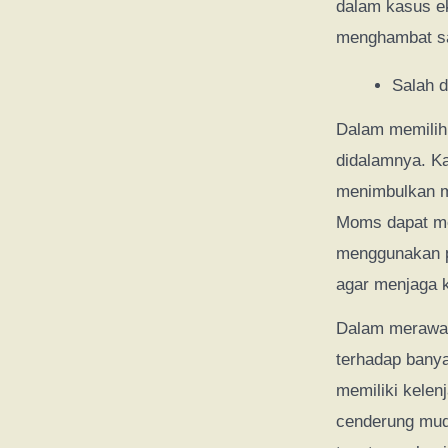
dalam kasus ek
menghambat sa
Salah 
Dalam memilih
didalamnya. Ka
menimbulkan ma
Moms dapat me
menggunakan p
agar menjaga k
Dalam merawat 
terhadap banya
memiliki kelen
cenderung muda