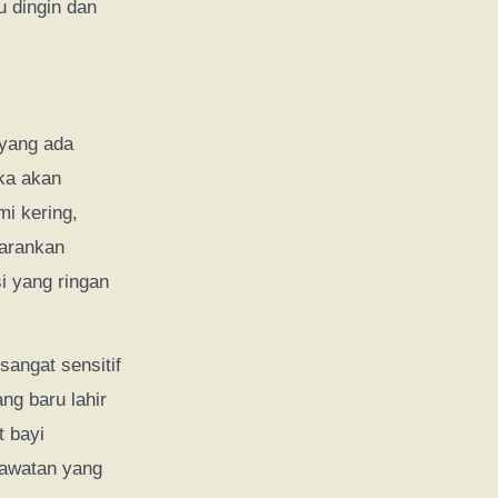
u dingin dan
yang ada
aka akan
i kering,
sarankan
 yang ringan
sangat sensitif
ng baru lahir
t bayi
rawatan yang