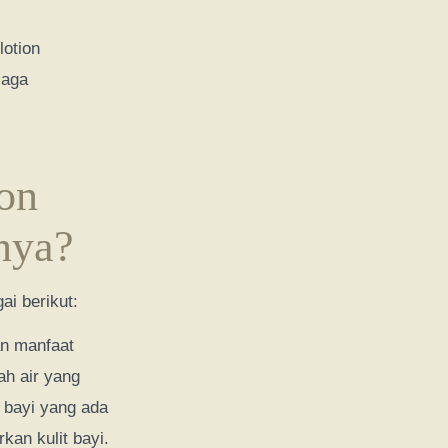
lotion
jaga
ion
tnya?
ai berikut:
n manfaat
ah air yang
n bayi yang ada
an kulit bayi.