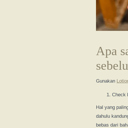
Apa sa
sebel
Gunakan
Lotio
Check 
Hal yang pali
dahulu kandung
bebas dari bah